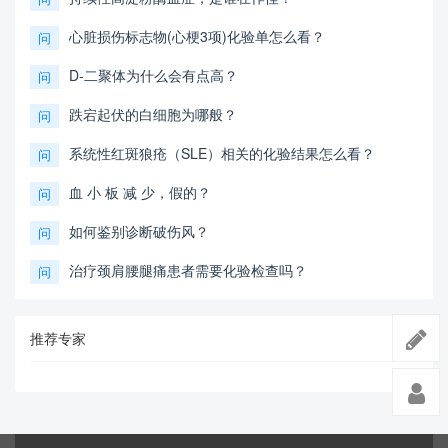
心脏损伤标志物(心梗3项)化验单怎么看？
问
D-二聚体为什么会有点高？
问
跌宕起伏的白细胞为哪般？
问
系统性红斑狼疮（SLE）相关的化验结果怎么看？
问
血 小 板 减 少，假的？
问
如何鉴别诊断破伤风？
问
治疗颈肩腰腿痛患者需要化验检查吗？
问
推荐专家