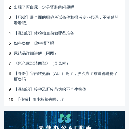
2
出现了蛋白尿一定是肾脏的问题吗
3
【职称】最全面的职称考试条件和报考专业代码，不清楚的
看看吧。
4
【涨知识】体检抽血前做哪些准备
5
妇科炎症，你中招了吗
6
尿结晶详细讲解（附图）
7
《彩色尿沉渣图谱》（吴凤桐）
8
【寻医】谷丙转氨酶（ALT）高了，肿么办？难道都是得了
肝炎吗
9
【涨知识】接种乙肝疫苗为啥不产生抗体
10
【侦探】血小板都去哪儿了