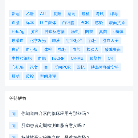
新冠
乙肝
ALT
复阳
副高
镜检
考试
梅毒
血凝
标本
D-二聚体
白细胞
PCR
感染
表面抗原
HBsAg
肺癌
肿瘤标志物
滴虫
图谱
真菌
e抗体
尿潜血
化学发光
脓液
行业标准
行标
凝血因子
疫苗
血小板
体检
指标
血气
检验人
酸碱失衡
中性粒细胞
血脂
hsCRP
CK-MB
传染性
CK
心肌酶
论文
血
反向PCR
回忆
胰岛素释放实验
肝功
质控
室间质评
等待解答
你知道白介素的临床应用有那些吗？
问
肝病患者定期检测血脂有意义吗？
问
持续性高淀粉酶血症，是谁在作怪？
问