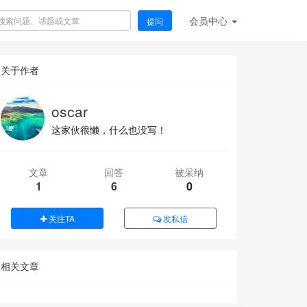
会员
中心
提问
关于作者
oscar
这家伙很懒，什么也没写！
文章
回答
被采纳
1
6
0
关注TA
发私信
相关文章