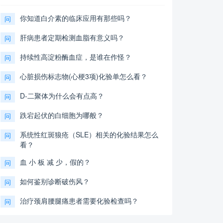
你知道白介素的临床应用有那些吗？
问
肝病患者定期检测血脂有意义吗？
问
持续性高淀粉酶血症，是谁在作怪？
问
心脏损伤标志物(心梗3项)化验单怎么看？
问
D-二聚体为什么会有点高？
问
跌宕起伏的白细胞为哪般？
问
系统性红斑狼疮（SLE）相关的化验结果怎么
问
看？
血 小 板 减 少，假的？
问
如何鉴别诊断破伤风？
问
治疗颈肩腰腿痛患者需要化验检查吗？
问