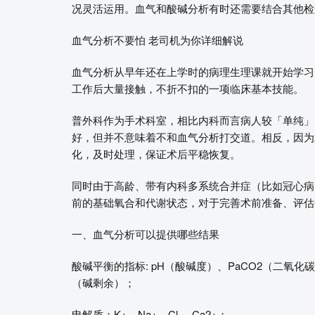
况灵活运用。血气和酸碱分析有时还需要结合其他检
血气分析不要怕 老司机为你详细解说
血气分析从早年还在上学时的病理生理课就开始学习
工作后大量接触，不折不扣的一项临床基本技能。
普外科作为手术科室，相比内科而言病人较「单纯」
好，但并不意味着不和血气分析打交道。相反，因为
化，及时处理，保证术后平稳恢复。
同时由于高龄、带有内科多系统合并症（比如冠心病
前的基础氧合和代谢状态，对于完善术前准备、评估
一、血气分析可以提供哪些结果
酸碱平衡的指标: pH（酸碱度）、PaCO2（二氧化
（碱剩余）；
电解质：K+、Na+、Cl-、Ca2+；