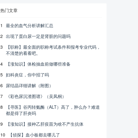
热门文章
1
最全的血气分析讲解汇总
2
出现了蛋白尿一定是肾脏的问题吗
3
【职称】最全面的职称考试条件和报考专业代码，
不清楚的看看吧。
4
【涨知识】体检抽血前做哪些准备
5
妇科炎症，你中招了吗
6
尿结晶详细讲解（附图）
7
《彩色尿沉渣图谱》（吴凤桐）
8
【寻医】谷丙转氨酶（ALT）高了，肿么办？难道
都是得了肝炎吗
9
【涨知识】接种乙肝疫苗为啥不产生抗体
10
【侦探】血小板都去哪儿了