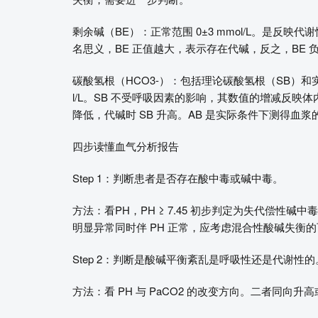
剩余碱（BE）：正常范围 0±3 mmol/L。是
名思义，BE 正值越大，表示存在代碱，反之，BE
碳酸氢根（HCO3-）：包括理论碳酸氢根（SB）和实际碳
l/L。SB 不受呼吸因素的影响，其数值的增减反映体
降低，代碱时 SB 升高。AB 是实际条件下测得血
四步读懂血气分析报告
Step 1：判断患者是否存在酸中毒或碱中毒。
方法：看PH，PH ≥ 7.45 初步判定为失代偿性碱中毒；
明显异常同时伴 PH 正常，应考虑混合性酸碱失衡
Step 2：判断是酸碱平衡紊乱是呼吸性还是代谢性的
方法：看 PH 与 PaCO2 的改变方向。二者同