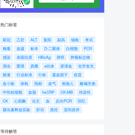
热门标签
新冠
乙肝
ALT
复阳
副高
镜检
考试
梅毒
血凝
标本
D-二聚体
白细胞
PCR
感染
表面抗原
HBsAg
肺癌
肿瘤标志物
滴虫
图谱
真菌
e抗体
尿潜血
化学发光
脓液
行业标准
行标
凝血因子
疫苗
血小板
体检
指标
血气
检验人
酸碱失衡
中性粒细胞
血脂
hsCRP
CK-MB
传染性
CK
心肌酶
论文
血
反向PCR
回忆
胰岛素释放实验
肝功
质控
室间质评
等待解答