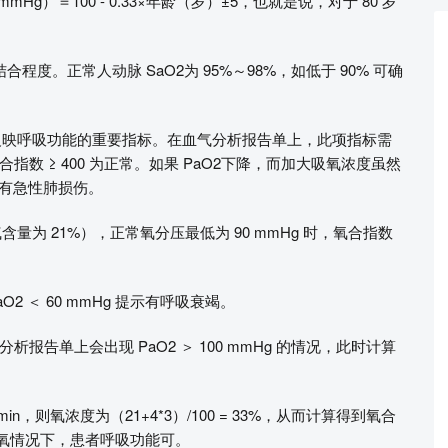
Hg）＝100 - 0.33×年龄（岁）±5，也就是说，对于 80 岁
度。正常人动脉 SaO2为 95%～98%，如低于 90% 可确
，是反映呼吸功能的重要指标。在血气分析报告单上，此项指标需
数 ≥ 400 为正常。如果 PaO2下降，而加大吸氧浓度虽然
提示有急性肺损伤。
量为 21%），正常氧分压最低为 90 mmHg 时，氧合指数
，PaO2 ＜ 60 mmHg 提示有呼吸衰竭。
告单上会出现 PaO2 ＞ 100 mmHg 的情况，此时计算
/min，则氧浓度为（21+4*3）/100 = 33%，从而计算得到氧合
数或吸氧情况下，患者呼吸功能可。