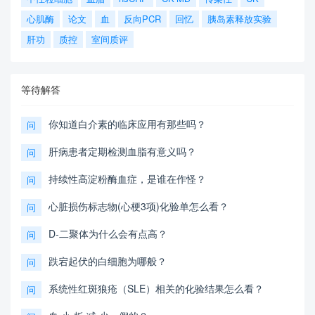
心肌酶
论文
血
反向PCR
回忆
胰岛素释放实验
肝功
质控
室间质评
等待解答
你知道白介素的临床应用有那些吗？
问
肝病患者定期检测血脂有意义吗？
问
持续性高淀粉酶血症，是谁在作怪？
问
心脏损伤标志物(心梗3项)化验单怎么看？
问
D-二聚体为什么会有点高？
问
跌宕起伏的白细胞为哪般？
问
系统性红斑狼疮（SLE）相关的化验结果怎么看？
问