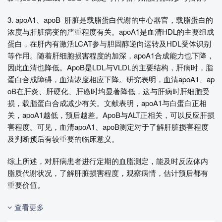
3. apoA1、apoB 肝脏是载脂蛋白代谢的中心器官，载脂蛋白的
浓度与肝脏病变的严重程度有关。apoA1是血清HDL的主要组成
蛋白，在肝内有激活LCAT参与胆固醇逆向运转及HDL受体识别
等作用。随着肝细胞损害程度的加深，apoA1合成能力也下降，
因此血清也降低。ApoB是LDL与VLDL的主要结构，肝病时，脂
蛋白合成障碍，血清浓度相应下降。研究表明，血清apoA1、ap
oB在肝炎、肝硬化、肝癌时均显著降低，这与肝病时肝细胞受
损，载脂蛋白合成减少有关。文献表明，apoA1与白蛋白正相
关，apoA1越低，预后越差。ApoB与ALT正相关，可以反应肝损
害程度。可见，血清apoA1、apoB测定对于了解肝脏损害程度
及判断预后有较重要的临床意义。
综上所述，对肝病患者进行定期的血脂测定，能及时反应体内
脂质代谢状况，了解肝脏损害程度，观察病情，估计预后都有
重要价值。
查看更多