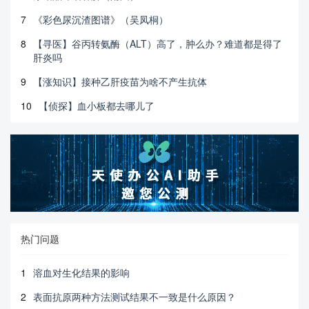
7
《彩色尿沉渣图谱》（吴凤桐）
8
【寻医】谷丙转氨酶（ALT）高了，肿么办？难道都是得了
肝炎吗
9
【涨知识】接种乙肝疫苗为啥不产生抗体
10
【侦探】血小板都去哪儿了
热门问题
1
溶血对生化结果的影响
2
表面抗原两种方法测试结果不一致是什么原因？