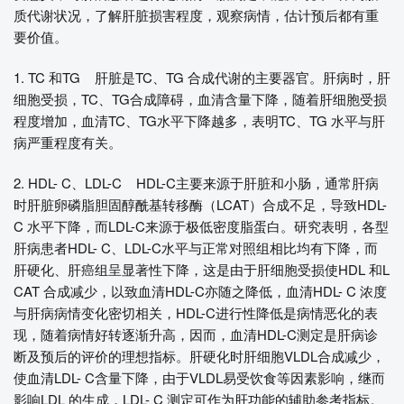
质代谢状况，了解肝脏损害程度，观察病情，估计预后都有重
要价值。
1. TC 和TG 肝脏是TC、TG 合成代谢的主要器官。肝病时，肝
细胞受损，TC、TG合成障碍，血清含量下降，随着肝细胞受损
程度增加，血清TC、TG水平下降越多，表明TC、TG 水平与肝
病严重程度有关。
2. HDL- C、LDL-C HDL-C主要来源于肝脏和小肠，通常肝病
时肝脏卵磷脂胆固醇酰基转移酶（LCAT）合成不足，导致HDL-
C 水平下降，而LDL-C来源于极低密度脂蛋白。研究表明，各型
肝病患者HDL- C、LDL-C水平与正常对照组相比均有下降，而
肝硬化、肝癌组呈显著性下降，这是由于肝细胞受损使HDL 和L
CAT 合成减少，以致血清HDL-C亦随之降低，血清HDL- C 浓度
与肝病病情变化密切相关，HDL-C进行性降低是病情恶化的表
现，随着病情好转逐渐升高，因而，血清HDL-C测定是肝病诊
断及预后的评价的理想指标。肝硬化时肝细胞VLDL合成减少，
使血清LDL- C含量下降，由于VLDL易受饮食等因素影响，继而
影响LDL 的生成，LDL- C 测定可作为肝功能的辅助参考指标。