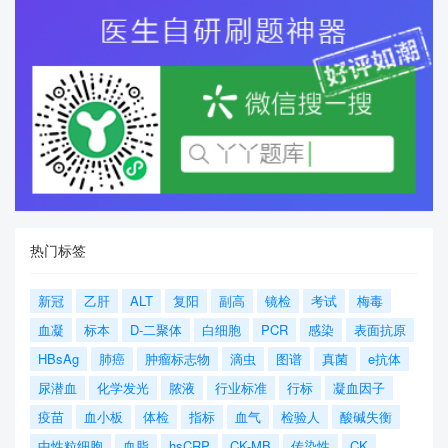
热门标签
新冠
乙肝
ALT
复阳
副高
镜检
考试
梅毒
血凝
标本
D-二聚体
白细胞
PCR
感染
表面抗原
HBsAg
肺癌
肿瘤标志物
滴虫
图谱
真菌
e抗体
尿潜血
化学发光
脓液
行业标准
行标
凝血因子
疫苗
血小板
体检
指标
血气
检验人
酸碱失衡
中性粒细胞
血脂
hsCRP
CK-MB
传染性
CK