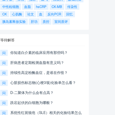
中性粒细胞
血脂
hsCRP
CK-MB
传染性
CK
心肌酶
论文
血
反向PCR
回忆
胰岛素释放实验
肝功
质控
室间质评
等待解答
你知道白介素的临床应用有那些吗？
问
肝病患者定期检测血脂有意义吗？
问
持续性高淀粉酶血症，是谁在作怪？
问
心脏损伤标志物(心梗3项)化验单怎么看？
问
D-二聚体为什么会有点高？
问
跌宕起伏的白细胞为哪般？
问
系统性红斑狼疮（SLE）相关的化验结果怎么
问