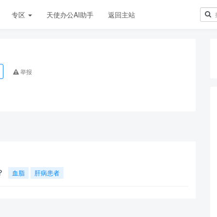
专区
天使办公AI助手
返回主站
举报
？
血脂
肝病患者