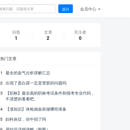
会员
中心
提问
问答
文章
关注者
1
2
0
热门文章
1
最全的血气分析讲解汇总
2
出现了蛋白尿一定是肾脏的问题吗
3
【职称】最全面的职称考试条件和报考专业代码，
不清楚的看看吧。
4
【涨知识】体检抽血前做哪些准备
5
妇科炎症，你中招了吗
6
尿结晶详细讲解（附图）