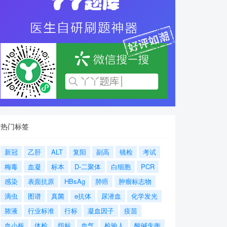
热门标签
新冠
乙肝
ALT
复阳
副高
镜检
考试
梅毒
血凝
标本
D-二聚体
白细胞
PCR
感染
表面抗原
HBsAg
肺癌
肿瘤标志物
滴虫
图谱
真菌
e抗体
尿潜血
化学发光
脓液
行业标准
行标
凝血因子
疫苗
血小板
体检
指标
血气
检验人
酸碱失衡