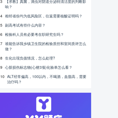
3
【求教】真菌，滴虫对阴道分泌特清洁度的判断影
响？
4
相邻省份均为低风险区，往返需要核酸证明吗？
5
副高考试有些什么内容？
6
检验科人员有必要考在职研究生吗？
7
谁能告诉我乡镇卫生院的检验质控和室间质评怎么
做？
8
生化出现负值情况，怎么处理?
9
心脏损伤标志物(心梗3项)化验单怎么看？
10
ALT经常偏高，100以内，不喝酒，血脂高，需要
治疗吗？