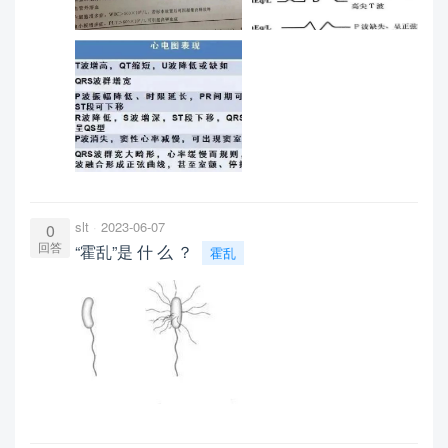
slt
2023-06-07
0
回答
“霍乱”是 什 么 ？
霍乱