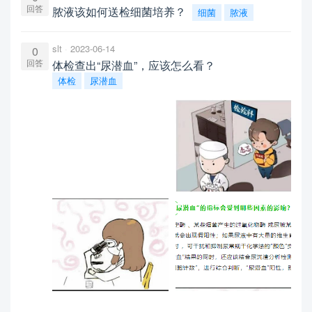
回答
脓液该如何送检细菌培养？
细菌
脓液
slt
2023-06-14
0
回答
体检查出“尿潜血”，应该怎么看？
体检
尿潜血